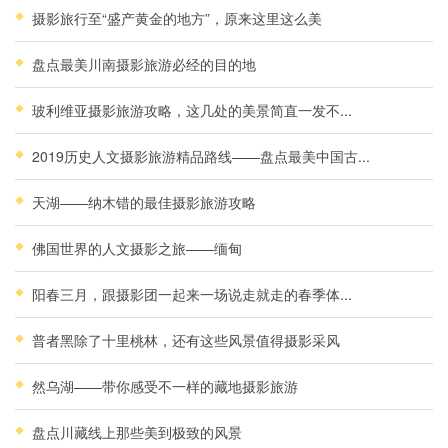
摄影旅行至“盛产黄金的地方”，原来这里这么美
盘点最美川南摄影旅游必经的目的地
玻利维亚摄影旅游攻略，这几处的美景简直一发不...
2019历史人文摄影旅游精品路线——盘点最美中国古...
天湖——纳木错的最佳摄影旅游攻略
佛国世界的人文摄影之旅——缅甸
阳春三月，跟摄影团一起来一场说走就走的春季体...
普者黑除了十里桃林，还有这些风景值得摄影采风
然乌湖——带你感受不一样的藏地摄影旅游
盘点川藏线上那些美到极致的风景