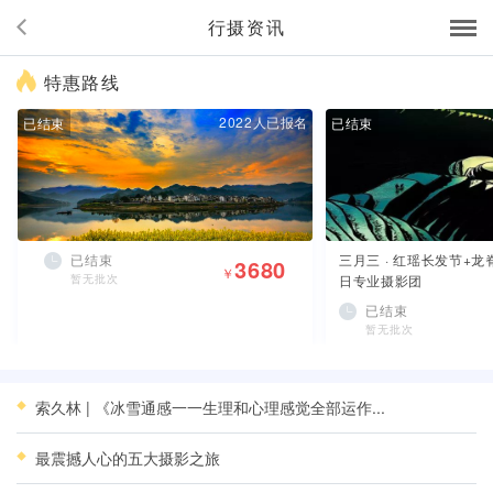
行摄资讯
特惠路线
2022人已报名
已结束
已结束
已结束
三月三 · 红瑶长发节+
3680
￥
暂无批次
日专业摄影团
已结束
暂无批次
索久林 | 《冰雪通感一一生理和心理感觉全部运作...
最震撼人心的五大摄影之旅