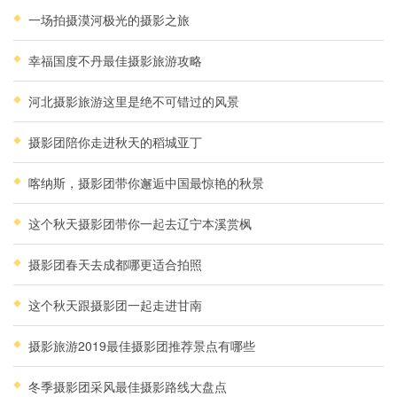
一场拍摄漠河极光的摄影之旅
幸福国度不丹最佳摄影旅游攻略
河北摄影旅游这里是绝不可错过的风景
摄影团陪你走进秋天的稻城亚丁
喀纳斯，摄影团带你邂逅中国最惊艳的秋景
这个秋天摄影团带你一起去辽宁本溪赏枫
摄影团春天去成都哪更适合拍照
这个秋天跟摄影团一起走进甘南
摄影旅游2019最佳摄影团推荐景点有哪些
冬季摄影团采风最佳摄影路线大盘点