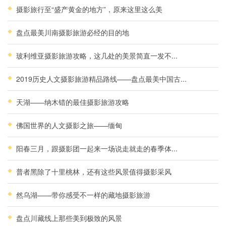
摄影旅行至“盛产黄金的地方”，原来这里这么美
盘点最美川南摄影旅游必经的目的地
玻利维亚摄影旅游攻略，这几处的美景简直一发不...
2019历史人文摄影旅游精品路线——盘点最美中国古...
天湖——纳木错的最佳摄影旅游攻略
佛国世界的人文摄影之旅——缅甸
阳春三月，跟摄影团一起来一场说走就走的春季体...
普者黑除了十里桃林，还有这些风景值得摄影采风
然乌湖——带你感受不一样的藏地摄影旅游
盘点川藏线上那些美到极致的风景