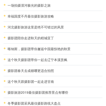
一场拍摄漠河极光的摄影之旅
幸福国度不丹最佳摄影旅游攻略
河北摄影旅游这里是绝不可错过的风景
摄影团陪你走进秋天的稻城亚丁
喀纳斯，摄影团带你邂逅中国最惊艳的秋景
这个秋天摄影团带你一起去辽宁本溪赏枫
摄影团春天去成都哪更适合拍照
这个秋天跟摄影团一起走进甘南
摄影旅游2019最佳摄影团推荐景点有哪些
冬季摄影团采风最佳摄影路线大盘点