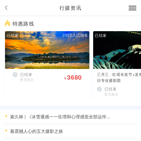
行摄资讯
特惠路线
2022人已报名
已结束
已结束
已结束
三月三 · 红瑶长发节+
3680
￥
暂无批次
日专业摄影团
已结束
暂无批次
索久林 | 《冰雪通感一一生理和心理感觉全部运作...
最震撼人心的五大摄影之旅