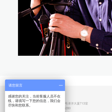
请您留言
联系我们
感谢您的关注，当前客服人员不在
北京总部
线，请填写一下您的信息，我们会
地址：北京市石景山区阜石路166号泽洋大厦713室
尽快和您联系。
电话：010-52638656 010-53326280