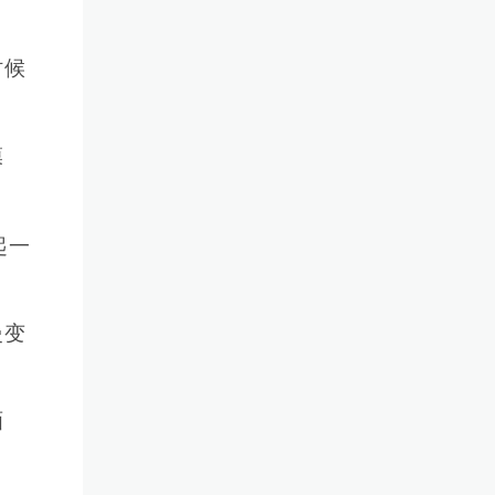
时候
模
起一
慢变
画