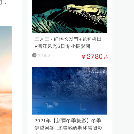
词，
三月三 · 红瑶长发节+龙脊梯田
+漓江风光6日专业摄影团
2780
￥
暂无批次
起
62人已报名
2021年【新疆冬季摄影】冬季
伊犁河谷+北疆喀纳斯冰雪摄影