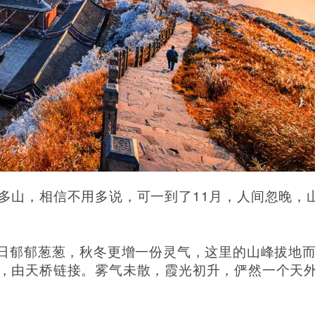
11
多山，相信不用多说，可一到了
月，人间忽晚，
夏日郁郁葱葱，秋冬更增一份灵气，这里的山峰拔地
，由天桥链接。雾气未散，霞光初升，俨然一个天