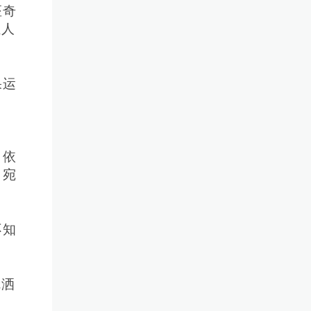
座奇
让人
果运
，依
，宛
不知
冠洒