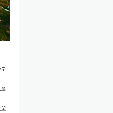
名
种享
里袅
能望