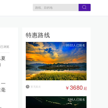
特惠路线
2022人已报名
人已浏览
比夏
的
了一
3680
￥
暂无批次
起
丝毫
266人已报名