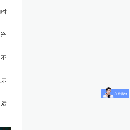
的时
，给
目不
展示
，远