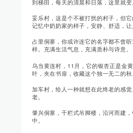
到梯田，每天的清晨和日落，这里就变
妥乐村，这是个不被打扰的村子，但它
记忆中奶奶家的样子，安静、舒适，让
占里侗寨，你或许连它的名字都不曾听
样。充满生活气息，充满质朴与诗意。
11
乌当黄连村，
月，它的银杏正是金
叶，夹在书扉，收藏这个独一无二的秋
加车村，给人一种就想在此终老的感觉
老。
肇兴侗寨，干栏式吊脚楼，沿河而建，
中。