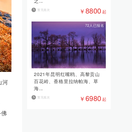
之...
8800
￥
暂无批次
起
72人已报名
2021年昆明红嘴鸥、高黎贡山
百花岭、香格里拉纳帕海、草
山河
海...
6980
￥
暂无批次
起
而
外佛