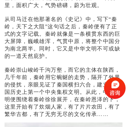
里，面积广大，气势磅礴，蔚为壮观。
从司马迁在他那著名的《史记》中，写下
“秦
岭，天下之大阻”这句话之后，秦岭便有了正
式的文字记载。秦岭就像是一条横贯东西的巨
大屏障，巍峨雄浑，气贯中原，将整个中国分
为南北两半。同时，它又是中华文明不可或缺
的一道天然庇护。
秦岭崇山峻岭千沟万壑，而它的主体在陕西，
几千年前，秦岭用它蜿蜒的走势，隔开了外界
的侵扰，亲眼见证了秦国横扫六合，建立起中
国历史上第一个中央集权文明。从此，中华文
明便围绕着秦岭徐徐展开，在秦岭恩泽的下，
这里开始有了炊烟人家，有了片片农田，有了
繁华古都，有了无穷无尽的文化传承
……