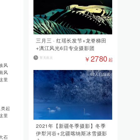
三月三 · 红瑶长发节+龙脊梯田
+漓江风光6日专业摄影团
2780
￥
暂无批次
起
族风
南风
62人已报名
这里
人类起
这里
2021年【新疆冬季摄影】冬季
伊犁河谷+北疆喀纳斯冰雪摄影
大石