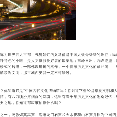
并称为世界四大古都，气势如虹的兵马俑是中国人铁骨铮铮的象征；民
各种特色的小吃，是人文摄影爱好者的聚集地；东峰日出，西峰绝壁，
阁楼式的砖塔，一部佛教建筑的杰作，一个佛家历史文化的藏经阁
……
了解亲近文明，那古城西安就一定不可错过。
么？你知道它是
“中国古代文化博物馆吗？你知道它曾经是华夏文明和
诗怀，有八万顷汾河烟雨的诗魂，这里有着千年历史文化的沧桑记忆，
重要之地，你知道都应该拍摄什么吗？
群之一，与敦煌莫高窟、洛阳龙门石窟和天水麦积山石窟并称为中国四