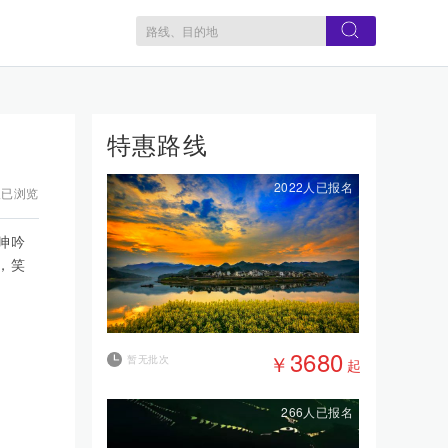
特惠路线
2022人已报名
人已浏览
呻吟
，笑
3680
￥
暂无批次
起
266人已报名