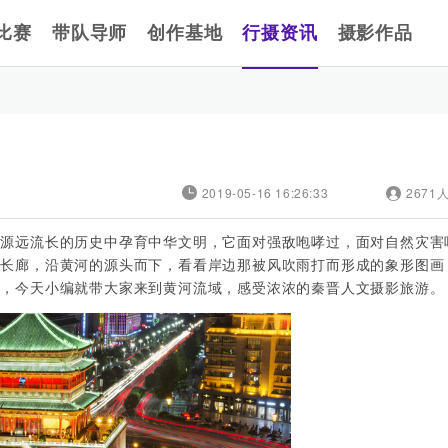
比赛
带队导师
创作基地
行摄资讯
摄影作品
2019-05-16 16:26:33
2671
年源远流长的历史中孕育中华文明，它面对强敌咆哮过，面对自然灾害
化长廊，沿黄河的源头而下，看看岸边那被风吹雨打而形成的象形图画
史，今天小编就带大家来到黄河流域，感受浓浓的秦晋人文摄影旅游。