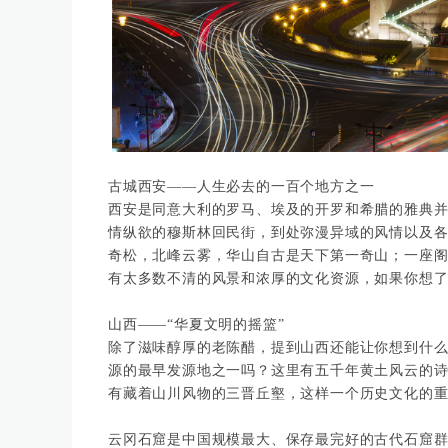
古城西安
——人生必去的一百个地方之一
西安是同意大利的罗马、埃及的开罗和希腊的雅典
情纵欲的穆斯林回民街，到处弥漫异域的风情以及
奇松，北峰云雾，华山自古是天下第一奇山；一座
有太多数不清的风景和浓厚的文化资源，如果你想
山西
——“华夏文明的摇篮”
除了滋味醇厚的老陈醋，提到山西还能让你想到什
源的最早发源地之一吗？这里有五千年黄土风云的
有藏着山川风物的三晋丘壑，这样一个历史文化的
云冈石窟是中国规模最大、保存最完好的古代石窟