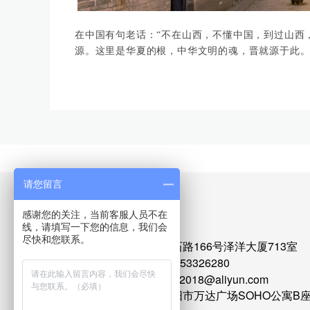
在中国有句老话：
“不在山西，不懂中国，到过山西
源。这里是华夏的根，中华文明的魂，晋就源于此
请您留言
联系我们
感谢您的关注，当前客服人员不在
线，请填写一下您的信息，我们会
北京总部
尽快和您联系。
地址：北京市石景山区阜石路166号泽洋大厦713室
电话：010-52638656 010-53326280
E-mail:xinshidaisheyingjia2018@aliyun.com
安阳分部地址：河南省安阳市万达广场SOHO公寓B座