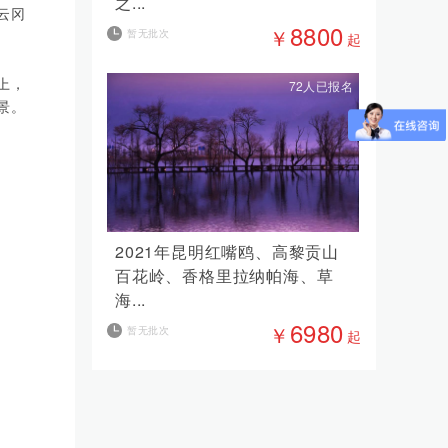
之...
云冈
8800
￥
暂无批次
起
上，
72人已报名
景。
2021年昆明红嘴鸥、高黎贡山
百花岭、香格里拉纳帕海、草
海...
6980
￥
暂无批次
起