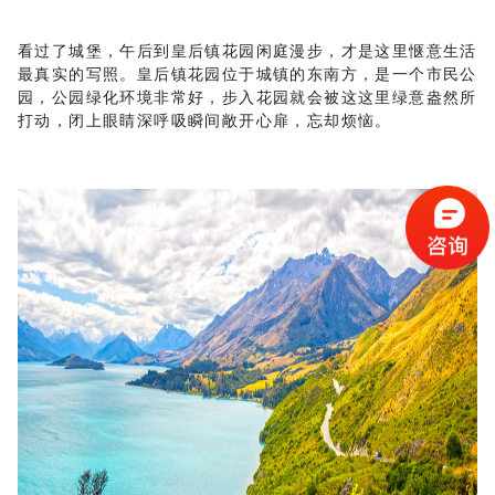
看过了城堡，午后到皇后镇花园闲庭漫步，才是这里惬意生活
最真实的写照。皇后镇花园位于城镇的东南方，是一个市民公
园，公园绿化环境非常好，步入花园就会被这这里绿意盎然所
打动，闭上眼睛深呼吸瞬间敞开心扉，忘却烦恼。