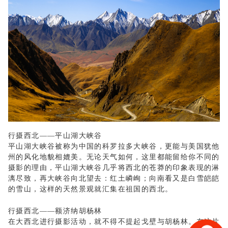
行摄西北
——平山湖大峡谷
平山湖大峡谷被称为中国的科罗拉多大峡谷，更能与美国犹他
州的风化地貌相媲美。无论天气如何，这里都能留给你不同的
摄影的理由，平山湖大峡谷几乎将西北的苍莽的印象表现的淋
漓尽致，再大峡谷向北望去：红土嶙峋；向南看又是白雪皑皑
的雪山，这样的天然景观就汇集在祖国的西北。
行摄西北
——额济纳胡杨林
在大西北进行摄影活动，就不得不提起戈壁与胡杨林。在这片