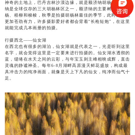
神奇的土地上，巴丹吉林沙漠边缘，就是额济纳胡杨林。额济
纳是全球仅存的三大胡杨林区之一，额济纳的主要树种是胡
杨、柽柳和梭梭，秋季是拍摄胡杨林最佳的季节，此时的胡杨
更加苍劲有力，许多摄影爱好者都会背着
“长枪短炮”，在这里
就能完成几本画册的拍摄。
行摄西北
——仙女湖
在西北也有很多的湖泊，仙女湖就是代表之一，光是听到这里
名字，就会觉得这里是一定要来进行拍摄的。仙女湖水透彻的
蓝，缱绻在水天之间的云彩，与年宝玉则主峰相映成辉，直击
灵魂的静谧神圣。每年
6-8
月湖畔高原漫天鲜花盛放，构成最
具冲击力的纯净画面，就像是天上下凡的仙女，纯净而仙气十
足。