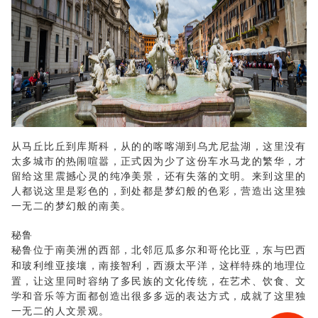
从马丘比丘到库斯科，从的的喀喀湖到乌尤尼盐湖，这里没有
太多城市的热闹喧嚣，正式因为少了这份车水马龙的繁华，才
留给这里震撼心灵的纯净美景，还有失落的文明。来到这里的
人都说这里是彩色的，到处都是梦幻般的色彩，营造出这里独
一无二的梦幻般的南美。
秘鲁
秘鲁位于南美洲的西部，
北邻
厄瓜多尔
和
哥伦比亚
，东与
巴西
和
玻利维亚
接壤，南接
智利
，西濒
太平洋
，这样特殊的地理位
置，让这里同时容纳了多民族的文化传统，在艺术、饮食、文
学和音乐等方面都创造出很多多远的表达方式，成就了这里独
一无二的人文景观。