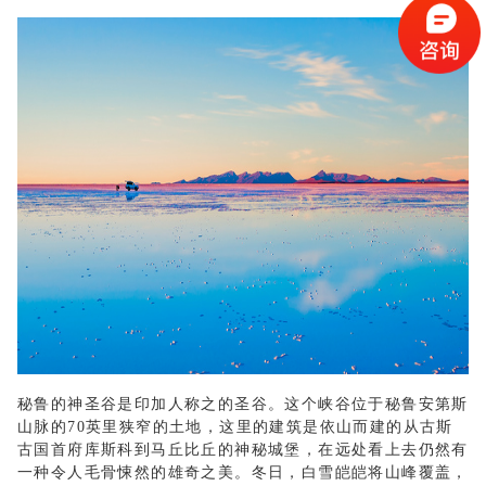
秘鲁的神圣谷是印加人称之的圣谷。这个峡谷位于秘鲁安第斯
山脉的
70
英里狭窄的土地，这里的建筑是依山而建的从古斯
古国首府库斯科到马丘比丘的神秘城堡，在远处看上去仍然有
一种令人毛骨悚然的雄奇之美。冬日，白雪皑皑将山峰覆盖，