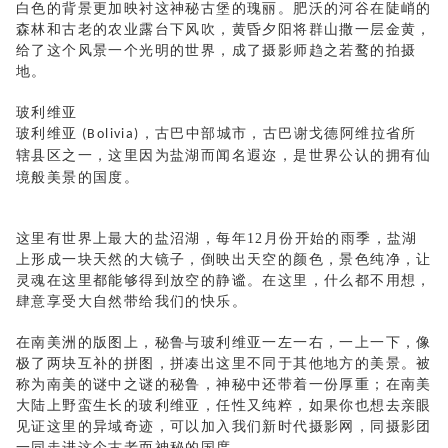
白色的背景更加映衬这神秘古堡的瑰丽。肥沃的河谷在陡峭的
森林和古老的农业露台下风吹，黄昏夕阳将群山撒一层金黄，
给了这个风景一个光明的世界，成了摄影师趋之若鹜的拍摄
地。
玻利维亚
玻利维亚
，古巴
中部
城市，古巴
谢戈德阿维拉
省所
(Bolivia)
辖县区之一
，这里因为盐湖而闻名遐迩，是世界公认的拥有仙
境般美景的国度。
这里有世界上最大的盐沼湖，每年
12
月份开始的雨季，盐湖
上形成一块天然的大镜子，倒映出天空的颜色，景色纯净，让
灵魂在这里都能够得到放空的静谧。在这里，什么都不用想，
肆意享受大自然带给我们的快乐。
在南美洲的版图上，秘鲁与玻利维亚一左一右，一上一下，像
极了两块互补的拼图，拼凑出这里不同于其他地方的美景。被
称为南美的谜中之谜的秘鲁，神秘中还带着一份厚重；在南美
大陆上野蛮生长的玻利维亚，任性又纯粹，如果你也想去亲眼
见证这里的异域奇迹，可以加入我们新时代摄影网，同摄影团
一同走进这个古老而神秘的国度。