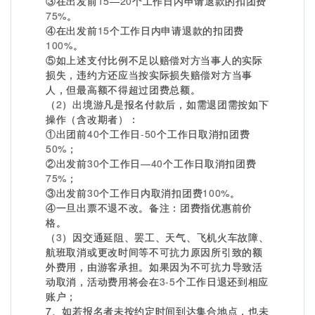
③在出发前
15
—
20
个工作日内申请退款的扣团费
75%
。
④在出发前
15
个工作日内申请退款的扣团费
100%
。
⑤如上述支付比例不足以赔偿对方当事人的实际
损失，违约方还应当按实际损失赔偿对方当事
人，但最高额不得超过团费总额。
（
2
）出境游凡是报名付款后，如需退团需按如下
操作（含改期者）：
①出团前
40
个工作日
-50
个工作日取消扣团费
50%
；
②出发前
30
个工作日—
40
个工作日取消扣团费
75%
；
③出发前
30
个工作日内取消扣团费
100%
。
④一旦出票不退不改。备注：团费指优惠前价
格。
（
3
）因交通延阻、罢工、天气、飞机火车故障、
航班取消或更改时间等不可抗力原因所引致的额
外费用，由游客承担。如果因为不可抗力导致活
动取消，活动费用将会在
3-5
个工作日退还到相应
账户；
7、如若报名者未按约定时间到达集合地点，也未