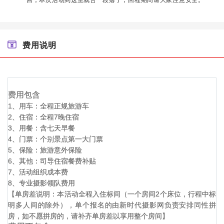
费用说明
费用包含
1、用车：全程正规旅游车
2、住宿：全程7晚住宿
3、用餐：含七天早餐
4、门票：个别景点第一大门票
5、保险：旅游意外保险
6、其他：司导住宿餐费补贴
7、活动组织成本费
8、专业摄影领队费用
【单房差说明：本活动全程入住标间（一个房间2个床位，行程中标
明多人间的除外），单个报名的由新时代摄影网负责安排同性拼
房，如不愿拼房的，请补齐单房差以享用整个房间】