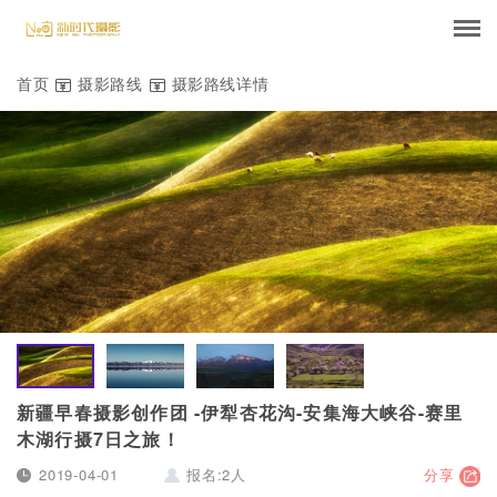
首页
摄影路线
摄影路线详情


新疆早春摄影创作团
-
伊犁杏花沟-安集海大峡谷-赛里
木湖行摄
7
日之旅！
2019-04-01
报名:2人
分享