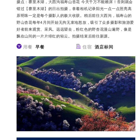
摄点：赛里木湖，大西沟福寿山杏花 今天千万不能赖床！否则就会
错过【赛里木湖】的日出拍摄，拿着相机记录阳光一点一点照亮高
原明珠一定是每个摄影人的极大收获。稍后前往大西沟，福寿山的
野山杏花每年4月间开始无拘无束地怒放，吸引了众多摄影和旅游爱
好者前来观赏、采风。远远望去，粉红色的野杏花漫山遍野，像是
飘在山间的一片片绯红的轻云。拍摄结束后前往新源。
用餐
早餐
住宿
酒店标间