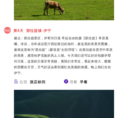
第5天 那拉提镇-伊宁
Day5
摄点：那拉提景区，伊犁河日落 早起自由拍摄【那拉提】草原晨
曦。传说，当年成吉思汗西征路过此地时，被这里的美景所震撼，
遂将这里称为“那拉提”（蒙语是“太阳浮现”）在那拉提欣赏空中草原
的美景，感受哈萨克族的风土人情。今天我们还可以好好拍摄伊犁
河日落，这里的日落非常美丽，离我们非常近，看起来很大，暖暖
的照耀在天空，天气好还会看到紫红色美丽的海霞。晚上我们住在
伊宁。
住宿
酒店标间
用餐
早餐