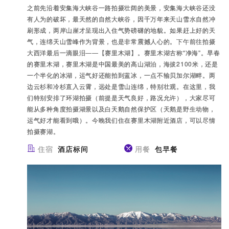
之前先沿着安集海大峡谷一路拍摄壮阔的美景，安集海大峡谷还没
有人为的破坏，最天然的自然大峡谷，因千万年来天山雪水自然冲
刷形成，两岸山崖才呈现出入住气势磅礴的地貌。如果赶上好的天
气，连绵天山雪峰作为背景，也是非常震撼人心的。下午前往拍摄
大西洋最后一滴眼泪——【赛里木湖】。赛里木湖古称“净海”。早春
的赛里木湖，赛里木湖是中国最美的高山湖泊，海拔2100米，还是
一个半化的冰湖，运气好还能拍到蓝冰，一点不输贝加尔湖畔。两
边云杉和冷杉直入云霄，远处是雪山连绵，特别壮观。在这里，我
们特别安排了环湖拍摄（前提是天气良好，路况允许），大家尽可
能从多种角度拍摄湖景以及白天鹅自然保护区（天鹅是野生动物，
运气好才能看到哦）。今晚我们住在赛里木湖附近酒店，可以尽情
拍摄赛湖。
住宿
酒店标间
用餐
包早餐