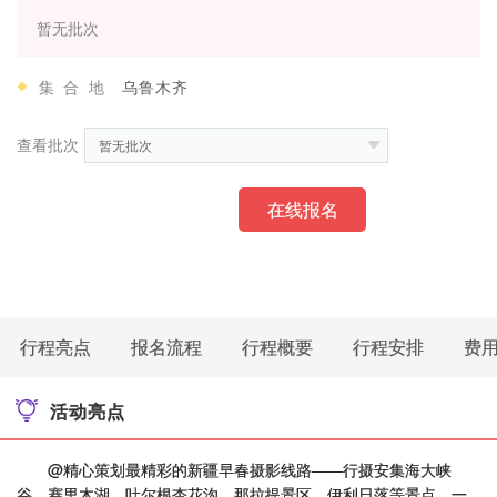
暂无批次
集合地
乌鲁木齐
查看批次
暂无批次
在线报名
行程亮点
报名流程
行程概要
行程安排
费
活动亮点
@精心策划最精彩的新疆早春摄影线路——行摄安集海大峡
谷、赛里木湖、吐尔根杏花沟、那拉提景区、伊利日落等景点，一