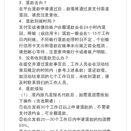
3、退款去向？
在平台退款申请通过后，款项将通过原支付渠道
退回。请您注意查收。
4、退款到账时间？
支付宝或者微信账户余额退款会在
24
小时内退
回。网银（或信用卡）退款一般会在
1-15
个工作
日内到账。不同银行退款处理时日不定，个别银
行信用卡支出和退款在账单未出账之前会抵消，
请您耐心等待，注意查询银行卡或者账户明细。
5、没有收到退款怎么办？
在提交并通过退款事宜后，工作人员会在活动结
束后规定的时间内（参考上述条款）退还款项。
如活动结束后的七个工作日后，未收到退款，请
及时联系我们的工作人员。
6、退款须知
（
1
） 境内游凡是报名付款后，如需退团需按如
下操作（含改期者）：
①在出发前
30
个工作日以上申请退款的，不需要
支付违约金，可全额退款。
②在出发前
20
—
30
个工作日内申请退款的扣团费
50%
。