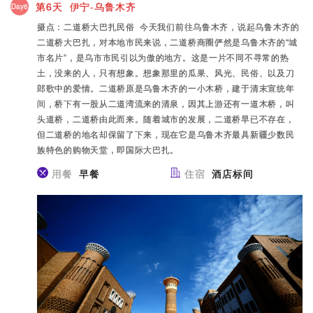
第6天 伊宁-乌鲁木齐
Day6
摄点：二道桥大巴扎民俗 今天我们前往乌鲁木齐，说起乌鲁木齐的
二道桥大巴扎，对本地市民来说，二道桥商圈俨然是乌鲁木齐的“城
市名片”，是乌市市民引以为傲的地方。这是一片不同不寻常的热
土，没来的人，只有想象。想象那里的瓜果、风光、民俗、以及刀
郎歌中的爱情。二道桥原是乌鲁木齐的一小木桥，建于清末宣统年
间，桥下有一股从二道湾流来的清泉，因其上游还有一道木桥，叫
头道桥，二道桥由此而来。随着城市的发展，二道桥早已不存在，
但二道桥的地名却保留了下来，现在它是乌鲁木齐最具新疆少数民
族特色的购物天堂，即国际大巴扎。
用餐
早餐
住宿
酒店标间