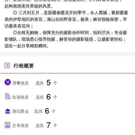
起构筑绝美世界级的风景。
◎ 三月到五月，是新疆春暖花开的季节，令人震撼，看新疆最
美的伊犁地区的杏花，满山谷的野杏花，极美；峡谷惊险探密，寻
访最美杏花沟；
◎全程无购物，保障充分的摄影创作时间，拍到尽兴；专业摄
影领队，现场悉心指导拍摄，解答你的摄影疑惑，让摄影更轻松；
团友一起分享精彩瞬间。
行程概要
5
用餐信息
总共
个
6
住宿信息
总共
个
6
游玩景点
总共
个
7
文本信息
总共
个