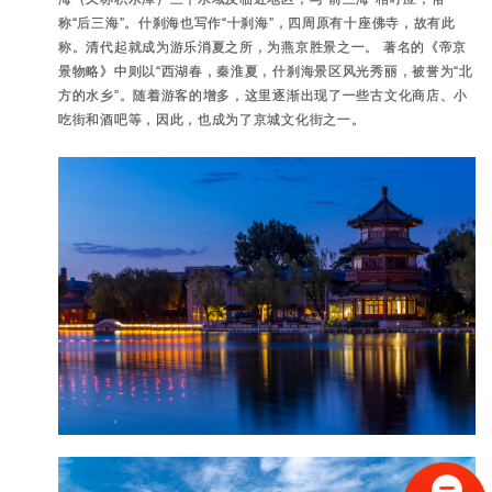
称“后三海”。什刹海也写作“十刹海”，四周原有十座佛寺，故有此
称。清代起就成为游乐消夏之所，为燕京胜景之一。 著名的《帝京
景物略》中则以“西湖春，秦淮夏，什刹海景区风光秀丽，被誉为“北
方的水乡”。随着游客的增多，这里逐渐出现了一些古文化商店、小
吃街和酒吧等，因此，也成为了京城文化街之一。