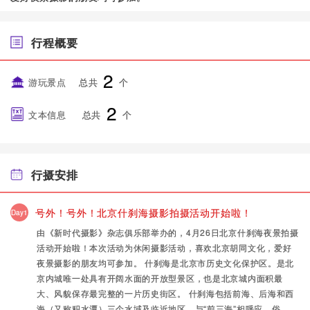
行程概要
2
游玩景点
总共
个
2
文本信息
总共
个
行摄安排
号外！号外！北京什刹海摄影拍摄活动开始啦！
Day1
由《新时代摄影》杂志俱乐部举办的，4月26日北京什刹海夜景拍摄
活动开始啦！本次活动为休闲摄影活动，喜欢北京胡同文化，爱好
夜景摄影的朋友均可参加。 什刹海是北京市历史文化保护区。是北
京内城唯一处具有开阔水面的开放型景区，也是北京城内面积最
大、风貌保存最完整的一片历史街区。 什刹海包括前海、后海和西
海（又称积水潭）三个水域及临近地区，与“前三海”相呼应，俗