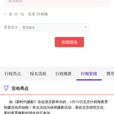
暂无批次
集合地
北京 什刹海
查看批次
暂无批次
在线报名
行程亮点
报名流程
行程概要
行程安排
费
活动亮点
由《新时代摄影》杂志俱乐部举办的，
4
月
26
日北京什刹海夜景
拍摄活动开始啦！本次活动为休闲摄影活动，喜欢北京胡同文化，
爱好夜景摄影的朋友均可参加。