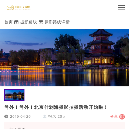
首页
摄影路线
摄影路线详情


号外！号外！北京什刹海摄影拍摄活动开始啦！
2019-04-26
报名:20人
分享